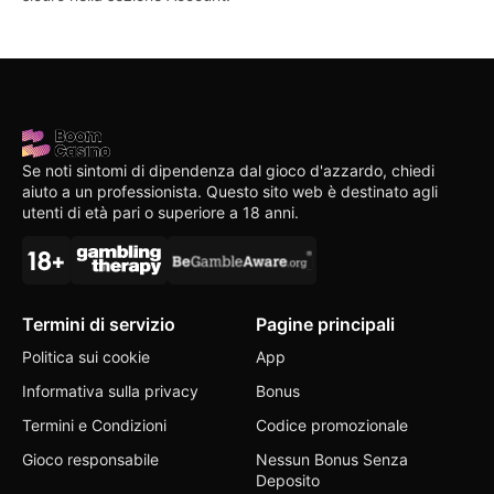
Se noti sintomi di dipendenza dal gioco d'azzardo, chiedi
aiuto a un professionista. Questo sito web è destinato agli
utenti di età pari o superiore a 18 anni.
Termini di servizio
Pagine principali
Politica sui cookie
App
Informativa sulla privacy
Bonus
Termini e Condizioni
Codice promozionale
Gioco responsabile
Nessun Bonus Senza
Deposito