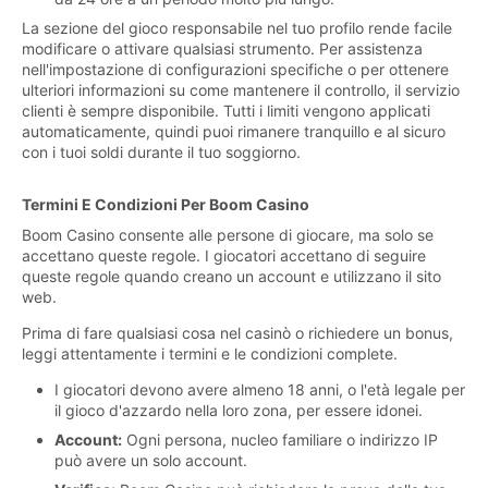
La sezione del gioco responsabile nel tuo profilo rende facile
modificare o attivare qualsiasi strumento. Per assistenza
nell'impostazione di configurazioni specifiche o per ottenere
ulteriori informazioni su come mantenere il controllo, il servizio
clienti è sempre disponibile. Tutti i limiti vengono applicati
automaticamente, quindi puoi rimanere tranquillo e al sicuro
con i tuoi soldi durante il tuo soggiorno.
Termini E Condizioni Per Boom Casino
Boom Casino consente alle persone di giocare, ma solo se
accettano queste regole. I giocatori accettano di seguire
queste regole quando creano un account e utilizzano il sito
web.
Prima di fare qualsiasi cosa nel casinò o richiedere un bonus,
leggi attentamente i termini e le condizioni complete.
I giocatori devono avere almeno 18 anni, o l'età legale per
il gioco d'azzardo nella loro zona, per essere idonei.
Account:
Ogni persona, nucleo familiare o indirizzo IP
può avere un solo account.