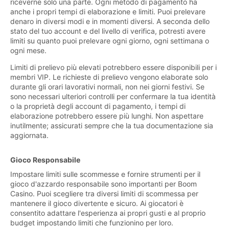
riceverne solo una parte. Ogni metodo di pagamento ha
anche i propri tempi di elaborazione e limiti. Puoi prelevare
denaro in diversi modi e in momenti diversi. A seconda dello
stato del tuo account e del livello di verifica, potresti avere
limiti su quanto puoi prelevare ogni giorno, ogni settimana o
ogni mese.
Limiti di prelievo più elevati potrebbero essere disponibili per i
membri VIP. Le richieste di prelievo vengono elaborate solo
durante gli orari lavorativi normali, non nei giorni festivi. Se
sono necessari ulteriori controlli per confermare la tua identità
o la proprietà degli account di pagamento, i tempi di
elaborazione potrebbero essere più lunghi. Non aspettare
inutilmente; assicurati sempre che la tua documentazione sia
aggiornata.
Gioco Responsabile
Impostare limiti sulle scommesse e fornire strumenti per il
gioco d'azzardo responsabile sono importanti per Boom
Casino. Puoi scegliere tra diversi limiti di scommessa per
mantenere il gioco divertente e sicuro. Ai giocatori è
consentito adattare l'esperienza ai propri gusti e al proprio
budget impostando limiti che funzionino per loro.