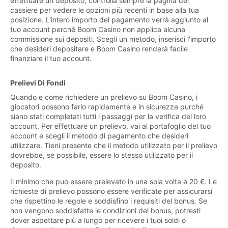
effettuare un deposito, controlla sempre la pagina del
cassiere per vedere le opzioni più recenti in base alla tua
posizione. L'intero importo del pagamento verrà aggiunto al
tuo account perché Boom Casino non applica alcuna
commissione sui depositi. Scegli un metodo, inserisci l'importo
che desideri depositare e Boom Casino renderà facile
finanziare il tuo account.
Prelievi Di Fondi
Quando e come richiedere un prelievo su Boom Casino, i
giocatori possono farlo rapidamente e in sicurezza purché
siano stati completati tutti i passaggi per la verifica del loro
account. Per effettuare un prelievo, vai al portafoglio del tuo
account e scegli il metodo di pagamento che desideri
utilizzare. Tieni presente che il metodo utilizzato per il prelievo
dovrebbe, se possibile, essere lo stesso utilizzato per il
deposito.
Il minimo che può essere prelevato in una sola volta è 20 €. Le
richieste di prelievo possono essere verificate per assicurarsi
che rispettino le regole e soddisfino i requisiti del bonus. Se
non vengono soddisfatte le condizioni del bonus, potresti
dover aspettare più a lungo per ricevere i tuoi soldi o