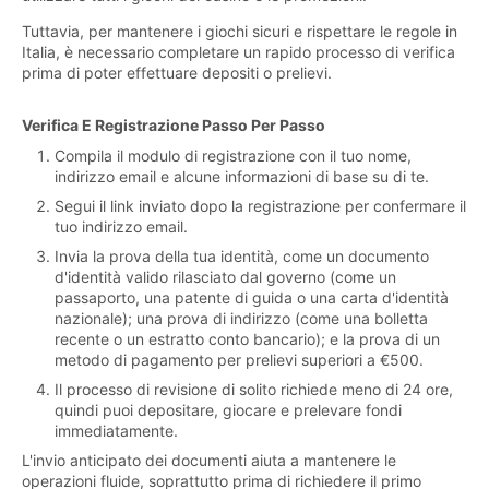
Tuttavia, per mantenere i giochi sicuri e rispettare le regole in
Italia, è necessario completare un rapido processo di verifica
prima di poter effettuare depositi o prelievi.
Verifica E Registrazione Passo Per Passo
Compila il modulo di registrazione con il tuo nome,
indirizzo email e alcune informazioni di base su di te.
Segui il link inviato dopo la registrazione per confermare il
tuo indirizzo email.
Invia la prova della tua identità, come un documento
d'identità valido rilasciato dal governo (come un
passaporto, una patente di guida o una carta d'identità
nazionale); una prova di indirizzo (come una bolletta
recente o un estratto conto bancario); e la prova di un
metodo di pagamento per prelievi superiori a €500.
Il processo di revisione di solito richiede meno di 24 ore,
quindi puoi depositare, giocare e prelevare fondi
immediatamente.
L'invio anticipato dei documenti aiuta a mantenere le
operazioni fluide, soprattutto prima di richiedere il primo