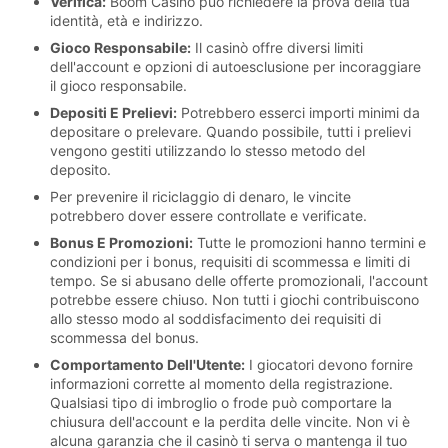
Verifica:
Boom Casino può richiedere la prova della tua
identità, età e indirizzo.
Gioco Responsabile:
Il casinò offre diversi limiti
dell'account e opzioni di autoesclusione per incoraggiare
il gioco responsabile.
Depositi E Prelievi:
Potrebbero esserci importi minimi da
depositare o prelevare. Quando possibile, tutti i prelievi
vengono gestiti utilizzando lo stesso metodo del
deposito.
Per prevenire il riciclaggio di denaro, le vincite
potrebbero dover essere controllate e verificate.
Bonus E Promozioni:
Tutte le promozioni hanno termini e
condizioni per i bonus, requisiti di scommessa e limiti di
tempo. Se si abusano delle offerte promozionali, l'account
potrebbe essere chiuso. Non tutti i giochi contribuiscono
allo stesso modo al soddisfacimento dei requisiti di
scommessa del bonus.
Comportamento Dell'Utente:
I giocatori devono fornire
informazioni corrette al momento della registrazione.
Qualsiasi tipo di imbroglio o frode può comportare la
chiusura dell'account e la perdita delle vincite. Non vi è
alcuna garanzia che il casinò ti serva o mantenga il tuo