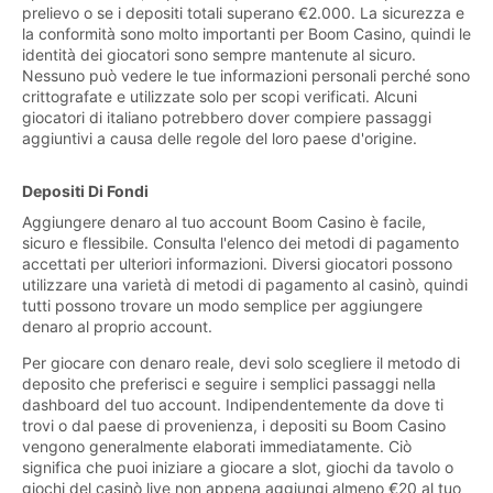
prelievo o se i depositi totali superano €2.000. La sicurezza e
la conformità sono molto importanti per Boom Casino, quindi le
identità dei giocatori sono sempre mantenute al sicuro.
Nessuno può vedere le tue informazioni personali perché sono
crittografate e utilizzate solo per scopi verificati. Alcuni
giocatori di italiano potrebbero dover compiere passaggi
aggiuntivi a causa delle regole del loro paese d'origine.
Depositi Di Fondi
Aggiungere denaro al tuo account Boom Casino è facile,
sicuro e flessibile. Consulta l'elenco dei metodi di pagamento
accettati per ulteriori informazioni. Diversi giocatori possono
utilizzare una varietà di metodi di pagamento al casinò, quindi
tutti possono trovare un modo semplice per aggiungere
denaro al proprio account.
Per giocare con denaro reale, devi solo scegliere il metodo di
deposito che preferisci e seguire i semplici passaggi nella
dashboard del tuo account. Indipendentemente da dove ti
trovi o dal paese di provenienza, i depositi su Boom Casino
vengono generalmente elaborati immediatamente. Ciò
significa che puoi iniziare a giocare a slot, giochi da tavolo o
giochi del casinò live non appena aggiungi almeno €20 al tuo