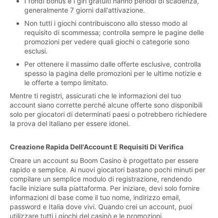
I fondi bonus e i giri gratuiti hanno periodi di scadenza,
generalmente 7 giorni dall'attivazione.
Non tutti i giochi contribuiscono allo stesso modo al
requisito di scommessa; controlla sempre le pagine delle
promozioni per vedere quali giochi o categorie sono
esclusi.
Per ottenere il massimo dalle offerte esclusive, controlla
spesso la pagina delle promozioni per le ultime notizie e
le offerte a tempo limitato.
Mentre ti registri, assicurati che le informazioni del tuo
account siano corrette perché alcune offerte sono disponibili
solo per giocatori di determinati paesi o potrebbero richiedere
la prova del italiano per essere idonei.
Creazione Rapida Dell'Account E Requisiti Di Verifica
Creare un account su Boom Casino è progettato per essere
rapido e semplice. Ai nuovi giocatori bastano pochi minuti per
compilare un semplice modulo di registrazione, rendendo
facile iniziare sulla piattaforma. Per iniziare, devi solo fornire
informazioni di base come il tuo nome, indirizzo email,
password e Italia dove vivi. Quando crei un account, puoi
utilizzare tutti i giochi del casinò e le promozioni.