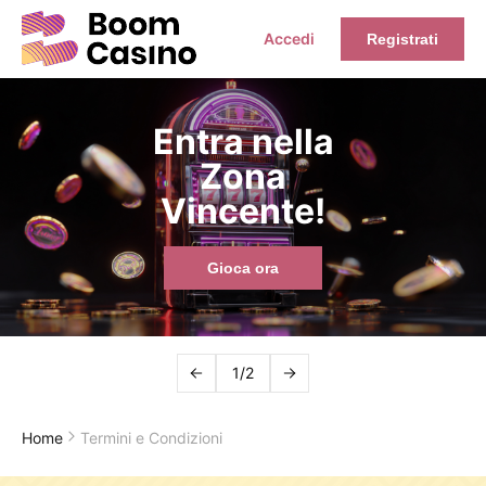
Accedi
Registrati
Entra nella
Zona
Vincente!
Gioca ora
1/2
Home
Termini e Condizioni